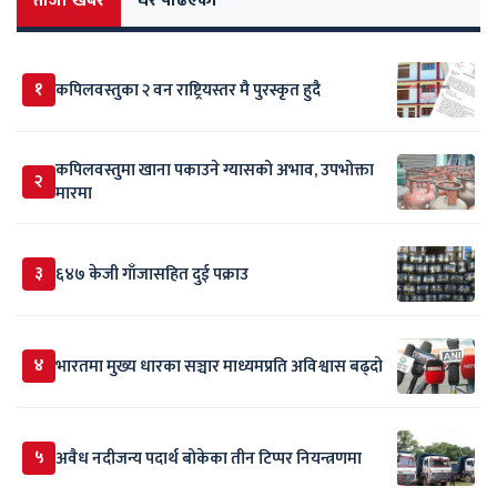
ताजा खबर
धेरै पढिएको
१
कपिलवस्तुका २ वन राष्ट्रियस्तर मै पुरस्कृत हुदै
कपिलवस्तुमा खाना पकाउने ग्यासको अभाव, उपभोक्ता
२
मारमा
३
६४७ केजी गाँजासहित दुई पक्राउ
४
भारतमा मुख्य धारका सञ्चार माध्यमप्रति अविश्वास बढ्दो
५
अवैध नदीजन्य पदार्थ बोकेका तीन टिप्पर नियन्त्रणमा