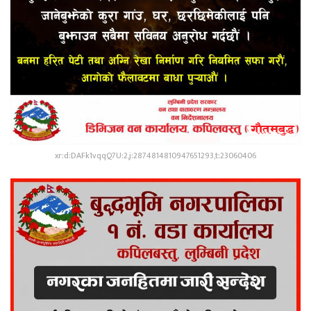
xr:d:DAFk1vqqQ7U:2,j:2874814810947651293,t:23060406