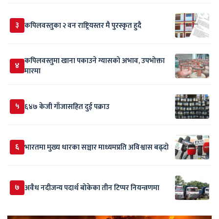
३
कपिलवस्तुका २ वन राष्ट्रियस्तर मै पुरस्कृत हुदै
कपिलवस्तुमा खाना पकाउने ग्यासको अभाव, उपभोक्ता
४
मारमा
५
६४७ केजी गाँजासहित दुई पक्राउ
६
भारतमा मुख्य धारका सञ्चार माध्यमप्रति अविश्वास बढ्दो
७
अवैध नदीजन्य पदार्थ बोकेका तीन टिप्पर नियन्त्रणमा