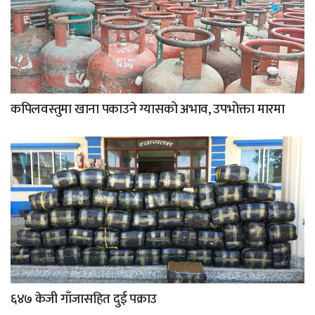
कपिलवस्तुमा खाना पकाउने ग्यासको अभाव, उपभोक्ता मारमा
६४७ केजी गाँजासहित दुई पक्राउ