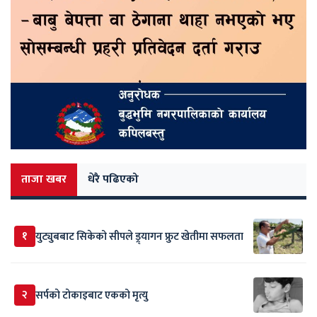
ताजा खबर
धेरै पढिएको
१
युट्युबबाट सिकेको सीपले ड्र्यागन फ्रुट खेतीमा सफलता
२
सर्पकाे टाेकाइबाट एकको मृत्यु