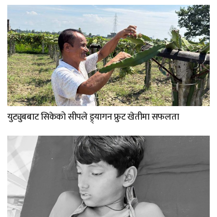
युट्युबबाट सिकेको सीपले ड्र्यागन फ्रुट खेतीमा सफलता