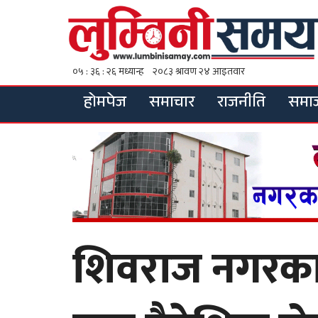
होमपेज
समाचार
राजनीति
समा
शिवराज नगरका