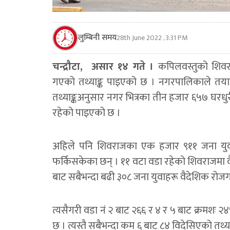
लुम्बिनी समय
28th June 2022 , 3:31 PM
चन्द्रौटा, असार १४ गते ।
कपिलवस्तुको शिवर
गएको तथ्याङ्क पाइएको छ । नगरपालिकाले तयार 
तथ्याङ्कअनुसार नगर भित्रका तीन हजार ६५७ घरधु
रहेको पाइएको छ ।
अहिले पनि शिवराजका एक हजार ९११ जना युवा व
फर्किसकेका छन् । ११ वटा वडा रहेको शिवराजमा वै
बाट सबैभन्दा बढी ३०८ जना युवाहरू वैदेशिक रोज
त्यसैगरी वडा नं २ बाट २६६ र ४ र ५ बाट क्रमशः 
छ । त्यस्तै सबैभन्दा कम ६ बाट ८४ विदेसिएको तथ्या