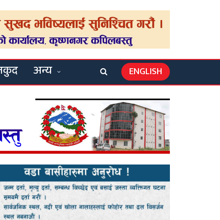
लकुद
अन्य
ENGLISH