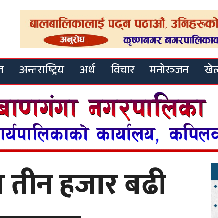
ज
अन्तराष्ट्रिय
अर्थ
विचार
मनोरञ्जन
खे
 तीन हजार बढी