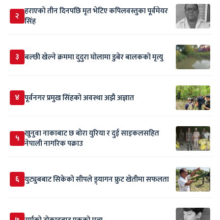
हराएको तीन दिनपछि मृत भेटिए कपिलवस्तुका पूर्वमेयर
२
सिंह
३
बल्छी खेल्ने क्रममा दुदुरा घोलामा डुबेर बालकको मृत्यु
४
पूर्वनगर प्रमुख सिंहको अवस्था अझै अज्ञात
खुनुवा नाकाबाट छ बोरा युरिया र दुई साइकलसहित
५
नेपाली नागरिक पक्राउ
६
युट्युबबाट सिकेको सीपले ड्र्यागन फ्रुट खेतीमा सफलता
७