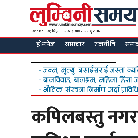
होमपेज
समाचार
राजनीति
समा
कपिलबस्तु नगर