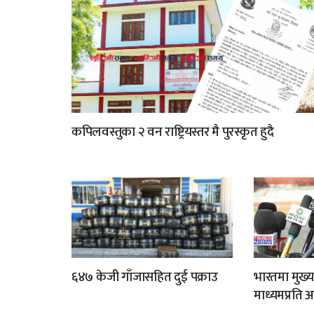
कपिलवस्तुका २ वन राष्ट्रियस्तर मै पुरस्कृत हुदै
६४७ केजी गाँजासहित दुई पक्राउ
भारतमा मुख्य
माध्यमप्रति 