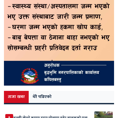
ताजा खबर
धेरै पढिएको
१