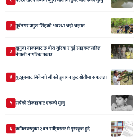
बल्छी खेल्ने क्रममा दुदुरा घोलामा डुबेर बालकको मृत्यु
२
पूर्वनगर प्रमुख सिंहको अवस्था अझै अज्ञात
खुनुवा नाकाबाट छ बोरा युरिया र दुई साइकलसहित
३
नेपाली नागरिक पक्राउ
४
युट्युबबाट सिकेको सीपले ड्र्यागन फ्रुट खेतीमा सफलता
५
सर्पकाे टाेकाइबाट एकको मृत्यु
६
कपिलवस्तुका २ वन राष्ट्रियस्तर मै पुरस्कृत हुदै