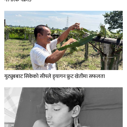
युट्युबबाट सिकेको सीपले ड्र्यागन फ्रुट खेतीमा सफलता