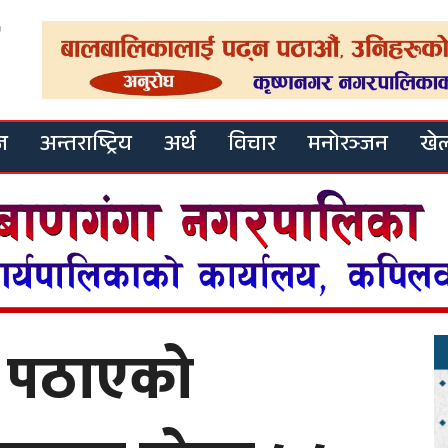
ज
अन्तराष्ट्रिय
अर्थ
विचार
मनोरञ्जन
खे
्ता पठाएको