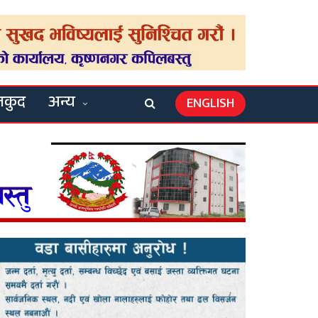
लकुद
अन्य
ENGLISH