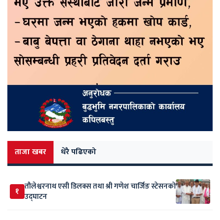
ताजा खबर
धेरै पढिएको
तौलेश्वरनाथ एसी डिलक्स तथा श्री गणेश चार्जिङ स्टेसनको
१
उद्घाटन