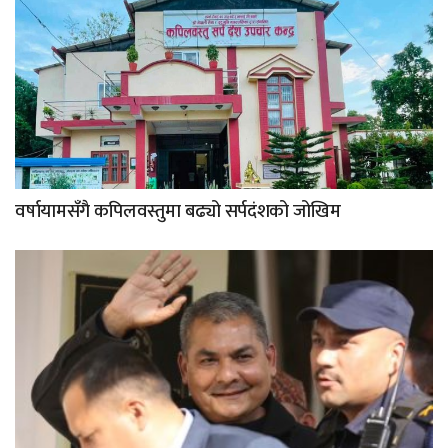
वर्षायामसँगै कपिलवस्तुमा बढ्यो सर्पदंशको जोखिम