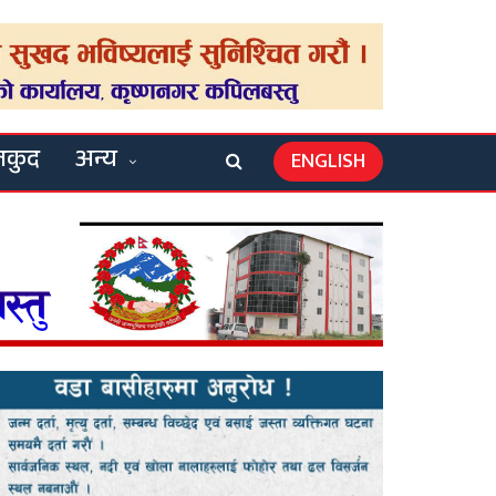
लकुद
अन्य
ENGLISH