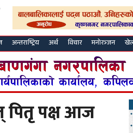
ज
अन्तराष्ट्रिय
अर्थ
विचार
मनोरञ्जन
खे
थात् पितृ पक्ष आज