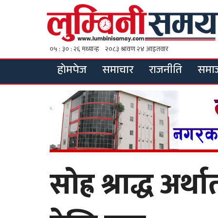
होमपेज
समाचार
राजनीति
समा
सोह्र श्राद्ध अर्