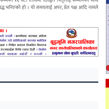
पदासम्मका १६ वटा तिथिमा दिवङ्गत पितृलाई सम्मानका साथ
्राद्ध भनिएको हो । यो समयलाई अपर, प्रेत पक्ष आदि नामले