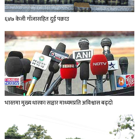
६४७ केजी गाँजासहित दुई पक्राउ
भारतमा मुख्य धारका सञ्चार माध्यमप्रति अविश्वास बढ्दो