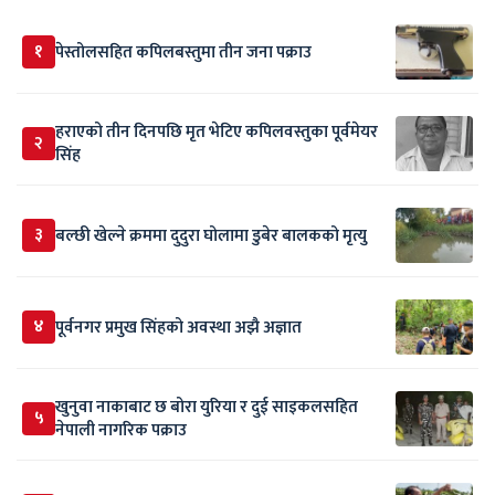
१
पेस्तोलसहित कपिलबस्तुमा तीन जना पक्राउ
हराएको तीन दिनपछि मृत भेटिए कपिलवस्तुका पूर्वमेयर
२
सिंह
३
बल्छी खेल्ने क्रममा दुदुरा घोलामा डुबेर बालकको मृत्यु
४
पूर्वनगर प्रमुख सिंहको अवस्था अझै अज्ञात
खुनुवा नाकाबाट छ बोरा युरिया र दुई साइकलसहित
५
नेपाली नागरिक पक्राउ