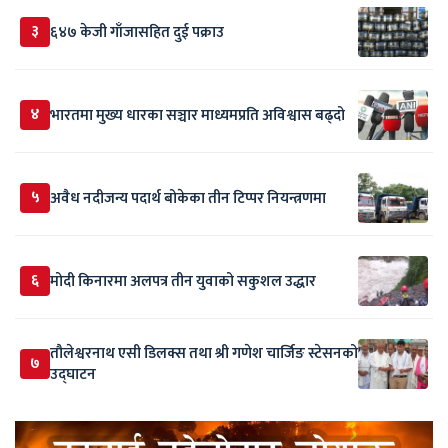
३
६४७ केजी गाँजासहित दुई पक्राउ
४
भारतमा मुख्य धारका सञ्चार माध्यमप्रति अविश्वास बढ्दो
५
अवैध नदीजन्य पदार्थ बोकेका तीन टिप्पर नियन्त्रणमा
६
मोदी किनारमा अलपत्र तीन युवाको सकुशल उद्धार
तौलेश्वरनाथ एसी डिलक्स तथा श्री गणेश चार्जिङ स्टेसनको
७
उद्घाटन