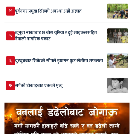
४
पूर्वनगर प्रमुख सिंहको अवस्था अझै अज्ञात
खुनुवा नाकाबाट छ बोरा युरिया र दुई साइकलसहित
५
नेपाली नागरिक पक्राउ
६
युट्युबबाट सिकेको सीपले ड्र्यागन फ्रुट खेतीमा सफलता
७
सर्पकाे टाेकाइबाट एकको मृत्यु