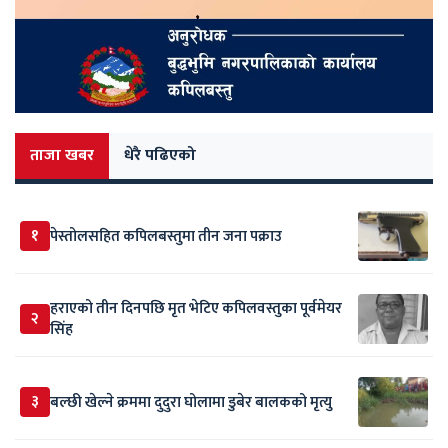
ताजा खबर
धेरै पढिएको
१
पेस्तोलसहित कपिलबस्तुमा तीन जना पक्राउ
हराएको तीन दिनपछि मृत भेटिए कपिलवस्तुका पूर्वमेयर
२
सिंह
३
बल्छी खेल्ने क्रममा दुदुरा घोलामा डुबेर बालकको मृत्यु