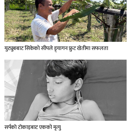
युट्युबबाट सिकेको सीपले ड्र्यागन फ्रुट खेतीमा सफलता
सर्पकाे टाेकाइबाट एकको मृत्यु