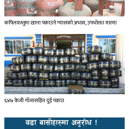
कपिलवस्तुमा खाना पकाउने ग्यासको अभाव, उपभोक्ता मारमा
६४७ केजी गाँजासहित दुई पक्राउ