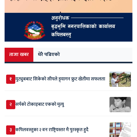
ताजा खबर
धेरै पढिएको
१
युट्युबबाट सिकेको सीपले ड्र्यागन फ्रुट खेतीमा सफलता
२
सर्पकाे टाेकाइबाट एकको मृत्यु
३
कपिलवस्तुका २ वन राष्ट्रियस्तर मै पुरस्कृत हुदै