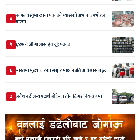
कपिलवस्तुमा खाना पकाउने ग्यासको अभाव, उपभोक्ता
४
मारमा
५
६४७ केजी गाँजासहित दुई पक्राउ
६
भारतमा मुख्य धारका सञ्चार माध्यमप्रति अविश्वास बढ्दो
७
अवैध नदीजन्य पदार्थ बोकेका तीन टिप्पर नियन्त्रणमा