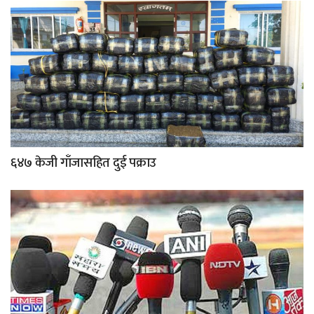
६४७ केजी गाँजासहित दुई पक्राउ