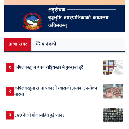
ताजा खबर
धेरै पढिएको
१
कपिलवस्तुका २ वन राष्ट्रियस्तर मै पुरस्कृत हुदै
कपिलवस्तुमा खाना पकाउने ग्यासको अभाव, उपभोक्ता
२
मारमा
३
६४७ केजी गाँजासहित दुई पक्राउ