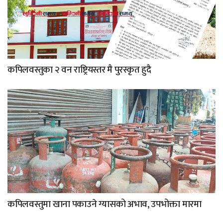
कपिलवस्तुका २ वन राष्ट्रियस्तर मै पुरस्कृत हुदै
कपिलवस्तुमा खाना पकाउने ग्यासको अभाव, उपभोक्ता मारमा