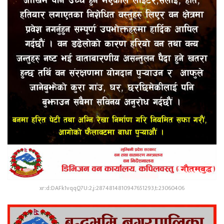
xr:d:DAFk1vqqQ7U:2,j:2874814810947651293,t:23060406