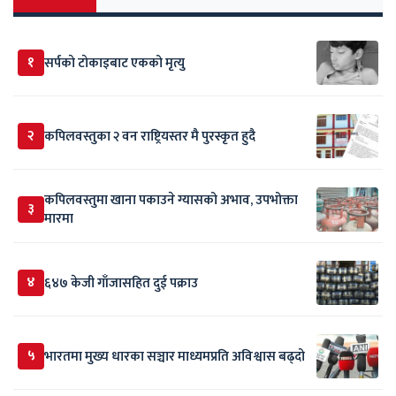
१
सर्पकाे टाेकाइबाट एकको मृत्यु
२
कपिलवस्तुका २ वन राष्ट्रियस्तर मै पुरस्कृत हुदै
कपिलवस्तुमा खाना पकाउने ग्यासको अभाव, उपभोक्ता
३
मारमा
४
६४७ केजी गाँजासहित दुई पक्राउ
५
भारतमा मुख्य धारका सञ्चार माध्यमप्रति अविश्वास बढ्दो