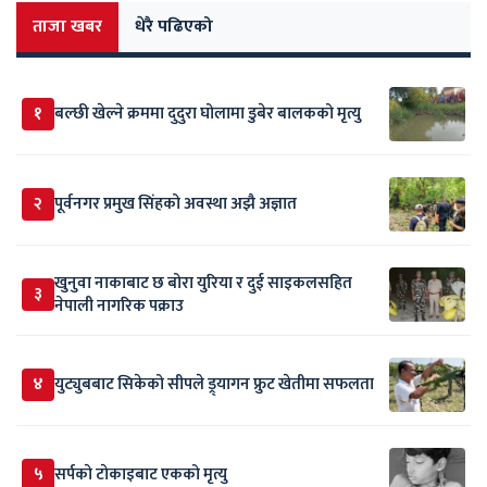
ताजा खबर
धेरै पढिएको
१
बल्छी खेल्ने क्रममा दुदुरा घोलामा डुबेर बालकको मृत्यु
२
पूर्वनगर प्रमुख सिंहको अवस्था अझै अज्ञात
खुनुवा नाकाबाट छ बोरा युरिया र दुई साइकलसहित
३
नेपाली नागरिक पक्राउ
४
युट्युबबाट सिकेको सीपले ड्र्यागन फ्रुट खेतीमा सफलता
५
सर्पकाे टाेकाइबाट एकको मृत्यु