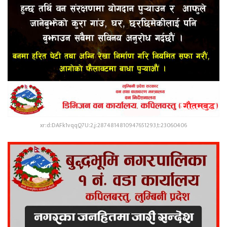
xr:d:DAFk1vqqQ7U:2,j:2874814810947651293,t:23060406