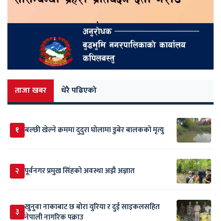
ताजा खबर
धेरै पढिएको
१
बल्छी खेल्ने क्रममा दुदुरा घोलामा डुबेर बालकको मृत्यु
२
पूर्वनगर प्रमुख सिंहको अवस्था अझै अज्ञात
खुनुवा नाकाबाट छ बोरा युरिया र दुई साइकलसहित
३
नेपाली नागरिक पक्राउ