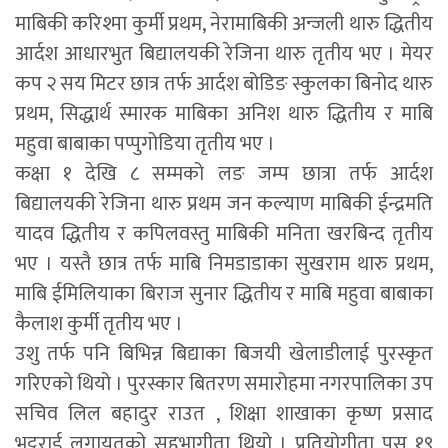
माबिकी करिश्मा कुर्मी प्रथम, नेरामाबिकी अन्जली थारु द्धितीय
आर्दश आधारभुत बिद्यालयकी रेजिना थारु तृतीय भए । मेयर
कप २ सय मिटर छात्र तर्फ आर्दश बोडिङ स्कुलका बिनोद थारु
प्रथम, सिद्धार्थ स्मारक माबिका अनिश थारु द्धितीय र माबि
महुवा बाबाका पप्पुगोडिया तृतीय भए ।
कक्षा १ देखि ८ सम्मको लङ जम्प छात्रा तर्फ आर्दश
बिद्यालयकी रेजिना थारु प्रथम जन कल्याण माबिकी ईन्द्रमति
यादव द्धितीय र कपिलवस्तु माबिकी मनिता खरबिन्द तृतीय
भए । यस्तै छात्र तर्फ माबि निमडाडाका सुखराम थारु प्रथम,
माबि ईमिलियाका बिराज सुनार द्धितीय र माबि महुवा बाबाका
कैलाश कुर्मी तृतीय भए ।
उशु तर्फ पनि बिभिन्न बिद्याका बिजयी खेलाडीलाई पुरस्कृत
गरिएको थियो । पुरस्कार बितरण समारोहमा नगरपालिका उप
सचिव लिल बहादुर राउत , शिक्षा शाखाका कृष्ण प्रसाद
भट्टराई लगायतको सहभागीता थियो । प्रतियोगीता पुस १९