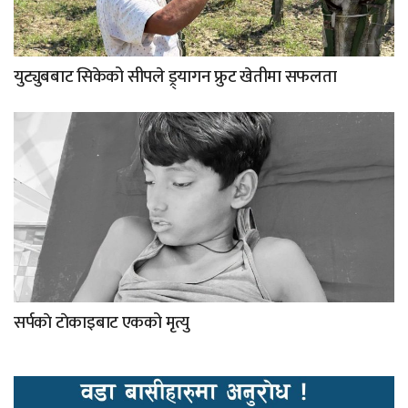
युट्युबबाट सिकेको सीपले ड्र्यागन फ्रुट खेतीमा सफलता
सर्पकाे टाेकाइबाट एकको मृत्यु