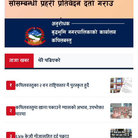
ताजा खबर
धेरै पढिएको
१
कपिलवस्तुका २ वन राष्ट्रियस्तर मै पुरस्कृत हुदै
कपिलवस्तुमा खाना पकाउने ग्यासको अभाव, उपभोक्ता
२
मारमा
३
६४७ केजी गाँजासहित दुई पक्राउ