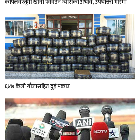
कपिलवस्तुमा खाना पकाउने ग्यासको अभाव, उपभोक्ता मारमा
६४७ केजी गाँजासहित दुई पक्राउ