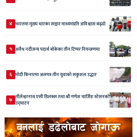
४
भारतमा मुख्य धारका सञ्चार माध्यमप्रति अविश्वास बढ्दो
५
अवैध नदीजन्य पदार्थ बोकेका तीन टिप्पर नियन्त्रणमा
६
मोदी किनारमा अलपत्र तीन युवाको सकुशल उद्धार
तौलेश्वरनाथ एसी डिलक्स तथा श्री गणेश चार्जिङ स्टेसनको
७
उद्घाटन