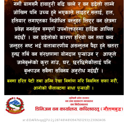
xr:d:DAFk1vqqQ7U:2,j:2874814810947651293,t:23060406