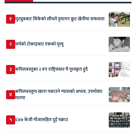
१
युट्युबबाट सिकेको सीपले ड्र्यागन फ्रुट खेतीमा सफलता
२
सर्पकाे टाेकाइबाट एकको मृत्यु
३
कपिलवस्तुका २ वन राष्ट्रियस्तर मै पुरस्कृत हुदै
कपिलवस्तुमा खाना पकाउने ग्यासको अभाव, उपभोक्ता
४
मारमा
५
६४७ केजी गाँजासहित दुई पक्राउ