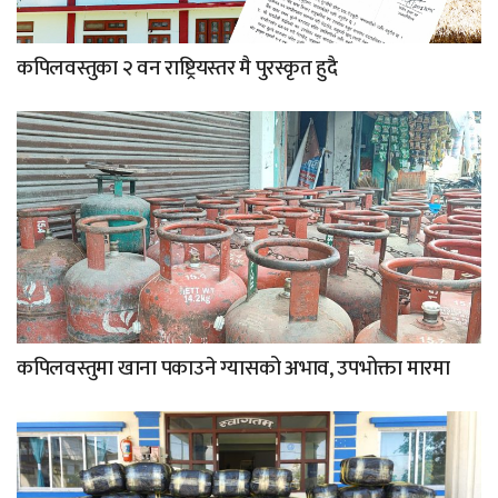
कपिलवस्तुका २ वन राष्ट्रियस्तर मै पुरस्कृत हुदै
कपिलवस्तुमा खाना पकाउने ग्यासको अभाव, उपभोक्ता मारमा