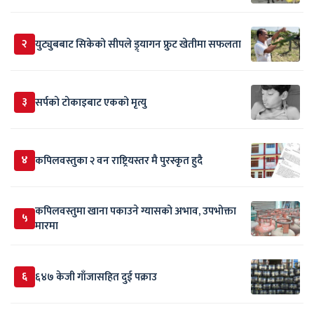
२
युट्युबबाट सिकेको सीपले ड्र्यागन फ्रुट खेतीमा सफलता
३
सर्पकाे टाेकाइबाट एकको मृत्यु
४
कपिलवस्तुका २ वन राष्ट्रियस्तर मै पुरस्कृत हुदै
कपिलवस्तुमा खाना पकाउने ग्यासको अभाव, उपभोक्ता
५
मारमा
६
६४७ केजी गाँजासहित दुई पक्राउ