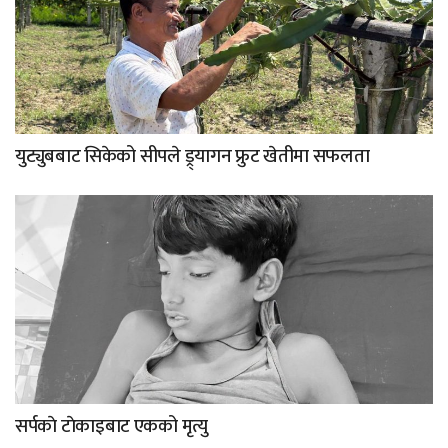
युट्युबबाट सिकेको सीपले ड्र्यागन फ्रुट खेतीमा सफलता
सर्पकाे टाेकाइबाट एकको मृत्यु