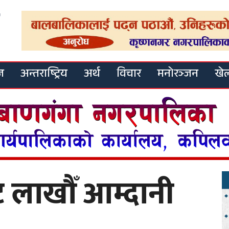
ज
अन्तराष्ट्रिय
अर्थ
विचार
मनोरञ्जन
खे
 लाखौँ आम्दानी