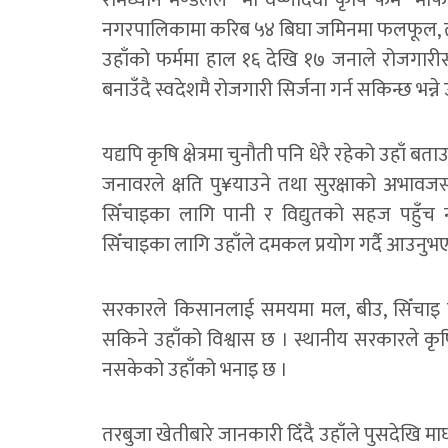
रामध्यान मण्डलले “माँ वैष्णोदेवी कृषि फर्म” मा
नगरपालिकामा करिब ५४ बिघा जमिनमा फलफूल, तर
उहाँको फर्ममा हाल १६ देखि १७ जनाले रोजगारीस
बनाउँदै स्वदेशमै रोजगारी सिर्जना गर्न सकिन्छ भन्ने
यद्यपि कृषि क्षेत्रमा चुनौती पनि धेरै रहेको उहाँ बत
जनावरले क्षति पु¥याउने तथा सुरक्षाको अभावज
सिँचाइका लागि पानी र विद्युतको सहज पहुँच 
सिँचाइका लागि उहाँले दमकल प्रयोग गर्दै आउनुभ
सरकारले किसानलाई समयमा मल, बीउ, सिँचाइ र 
सकिने उहाँको विश्वास छ । स्थानीय सरकारले कृषि 
नसकेको उहाँको भनाइ छ ।
तरबुजा खेतीबारे जानकारी दिँदै उहाँले पुसदेखि