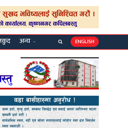
लकुद
अन्य
ENGLISH