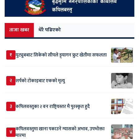
ताजा खबर
धेरै पढिएको
१
युट्युबबाट सिकेको सीपले ड्र्यागन फ्रुट खेतीमा सफलता
२
सर्पकाे टाेकाइबाट एकको मृत्यु
३
कपिलवस्तुका २ वन राष्ट्रियस्तर मै पुरस्कृत हुदै
कपिलवस्तुमा खाना पकाउने ग्यासको अभाव, उपभोक्ता
४
मारमा