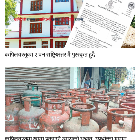
कपिलवस्तुका २ वन राष्ट्रियस्तर मै पुरस्कृत हुदै
कपिलवस्तुमा खाना पकाउने ग्यासको अभाव, उपभोक्ता मारमा