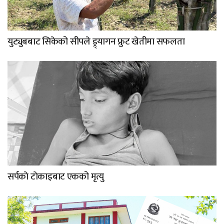
युट्युबबाट सिकेको सीपले ड्र्यागन फ्रुट खेतीमा सफलता
सर्पकाे टाेकाइबाट एकको मृत्यु