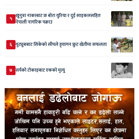
खुनुवा नाकाबाट छ बोरा युरिया र दुई साइकलसहित
५
नेपाली नागरिक पक्राउ
६
युट्युबबाट सिकेको सीपले ड्र्यागन फ्रुट खेतीमा सफलता
७
सर्पकाे टाेकाइबाट एकको मृत्यु