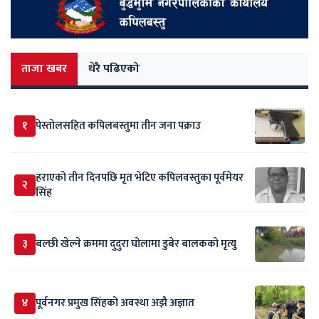
ताजा खबर
धेरै पढिएको
१
पेस्तोलसहित कपिलबस्तुमा तीन जना पक्राउ
हराएको तीन दिनपछि मृत भेटिए कपिलवस्तुका पूर्वमेयर
२
सिंह
३
बल्छी खेल्ने क्रममा दुदुरा घोलामा डुबेर बालकको मृत्यु
४
पूर्वनगर प्रमुख सिंहको अवस्था अझै अज्ञात