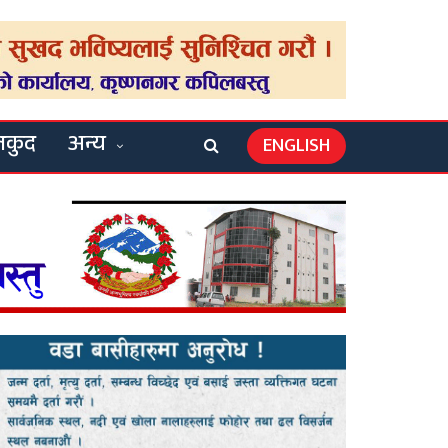
लकुद
अन्य
ENGLISH