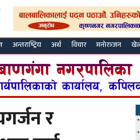
ज
अन्तराष्ट्रिय
अर्थ
विचार
मनोरञ्जन
खे
घगर्जन र