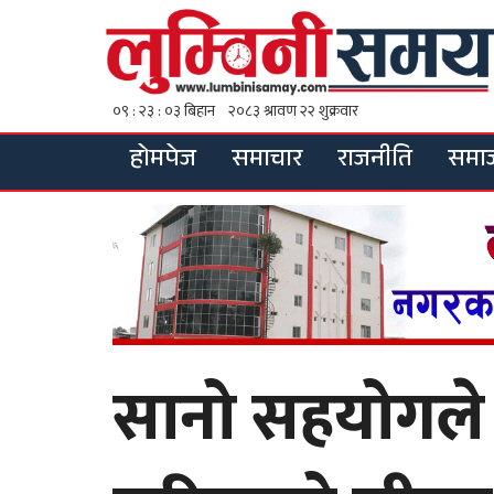
होमपेज
समाचार
राजनीति
समा
सानो सहयोगले