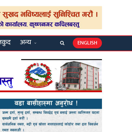
लकुद
अन्य
ENGLISH