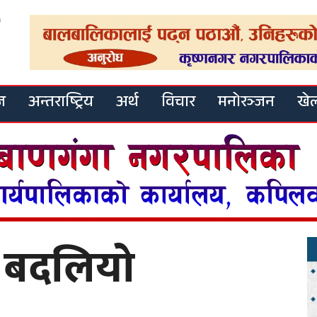
ज
अन्तराष्ट्रिय
अर्थ
विचार
मनोरञ्जन
खे
 बदलियो