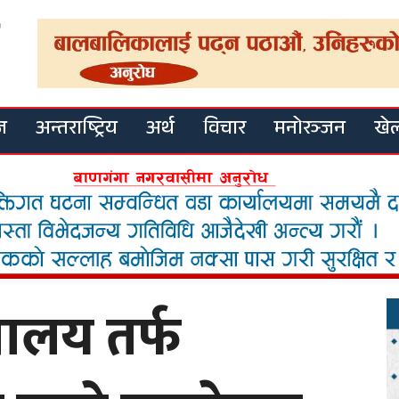
ज
अन्तराष्ट्रिय
अर्थ
विचार
मनोरञ्जन
खे
यालय तर्फ