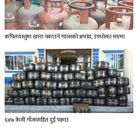
कपिलवस्तुमा खाना पकाउने ग्यासको अभाव, उपभोक्ता मारमा
६४७ केजी गाँजासहित दुई पक्राउ