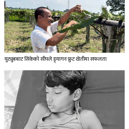
युट्युबबाट सिकेको सीपले ड्र्यागन फ्रुट खेतीमा सफलता