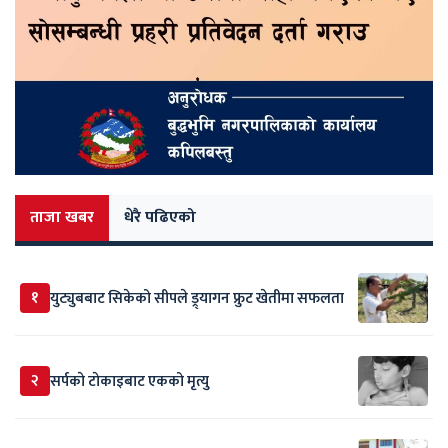
ताजा खबर
धेरै पढिएको
१
युट्युबबाट सिकेको सीपले ड्र्यागन फ्रुट खेतीमा सफलता
२
सर्पकाे टाेकाइबाट एकको मृत्यु