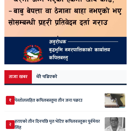
ताजा खबर
धेरै पढिएको
१
पेस्तोलसहित कपिलबस्तुमा तीन जना पक्राउ
हराएको तीन दिनपछि मृत भेटिए कपिलवस्तुका पूर्वमेयर
२
सिंह