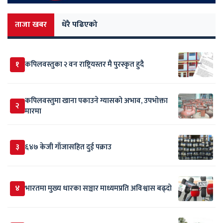
ताजा खबर
धेरै पढिएको
१
कपिलवस्तुका २ वन राष्ट्रियस्तर मै पुरस्कृत हुदै
कपिलवस्तुमा खाना पकाउने ग्यासको अभाव, उपभोक्ता
२
मारमा
३
६४७ केजी गाँजासहित दुई पक्राउ
४
भारतमा मुख्य धारका सञ्चार माध्यमप्रति अविश्वास बढ्दो