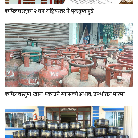
कपिलवस्तुका २ वन राष्ट्रियस्तर मै पुरस्कृत हुदै
कपिलवस्तुमा खाना पकाउने ग्यासको अभाव, उपभोक्ता मारमा