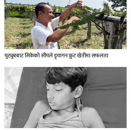
युट्युबबाट सिकेको सीपले ड्र्यागन फ्रुट खेतीमा सफलता