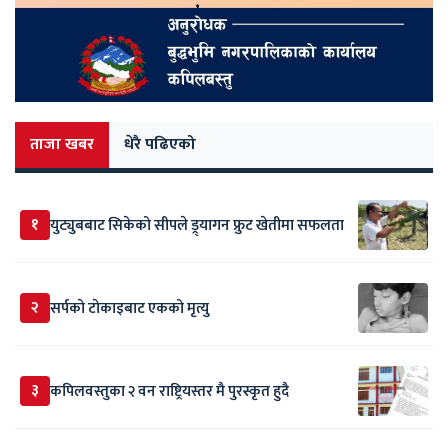
ताजा खबर
धेरै पढिएको
१
युट्युबबाट सिकेको सीपले ड्र्यागन फ्रुट खेतीमा सफलता
२
सर्पकाे टाेकाइबाट एकको मृत्यु
३
कपिलवस्तुका २ वन राष्ट्रियस्तर मै पुरस्कृत हुदै