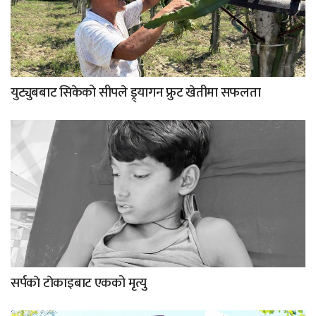
युट्युबबाट सिकेको सीपले ड्र्यागन फ्रुट खेतीमा सफलता
सर्पकाे टाेकाइबाट एकको मृत्यु