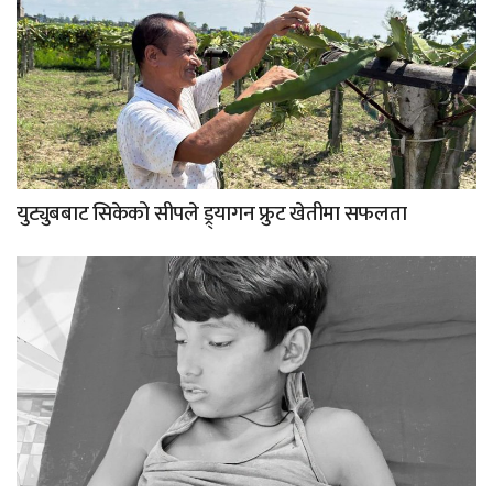
युट्युबबाट सिकेको सीपले ड्र्यागन फ्रुट खेतीमा सफलता