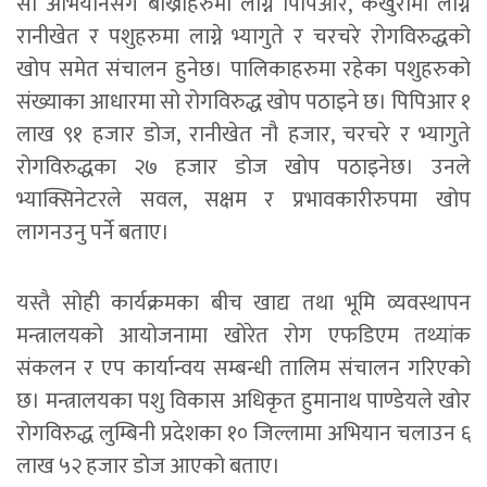
सो अभियानसंगै बाख्राहरुमा लाग्ने पिपिआर, कखुरामा लाग्ने
रानीखेत र पशुहरुमा लाग्ने भ्यागुते र चरचरे रोगविरुद्धको
खोप समेत संचालन हुनेछ। पालिकाहरुमा रहेका पशुहरुको
संख्याका आधारमा सो रोगविरुद्ध खोप पठाइने छ। पिपिआर १
लाख ९१ हजार डोज, रानीखेत नौ हजार, चरचरे र भ्यागुते
रोगविरुद्धका २७ हजार डोज खोप पठाइनेछ। उनले
भ्याक्सिनेटरले सवल, सक्षम र प्रभावकारीरुपमा खोप
लागनउनु पर्ने बताए।
यस्तै सोही कार्यक्रमका बीच खाद्य तथा भूमि व्यवस्थापन
मन्त्रालयको आयोजनामा खोरेत रोग एफडिएम तथ्यांक
संकलन र एप कार्यान्वय सम्बन्धी तालिम संचालन गरिएको
छ। मन्त्रालयका पशु विकास अधिकृत हुमानाथ पाण्डेयले खोर
रोगविरुद्ध लुम्बिनी प्रदेशका १० जिल्लामा अभियान चलाउन ६
लाख ५२ हजार डोज आएको बताए।