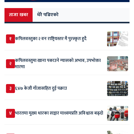
ताजा खबर
धेरै पढिएको
१
कपिलवस्तुका २ वन राष्ट्रियस्तर मै पुरस्कृत हुदै
कपिलवस्तुमा खाना पकाउने ग्यासको अभाव, उपभोक्ता
२
मारमा
३
६४७ केजी गाँजासहित दुई पक्राउ
४
भारतमा मुख्य धारका सञ्चार माध्यमप्रति अविश्वास बढ्दो