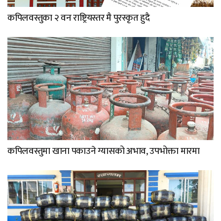
कपिलवस्तुका २ वन राष्ट्रियस्तर मै पुरस्कृत हुदै
कपिलवस्तुमा खाना पकाउने ग्यासको अभाव, उपभोक्ता मारमा