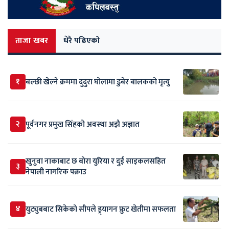
ताजा खबर
धेरै पढिएको
१
बल्छी खेल्ने क्रममा दुदुरा घोलामा डुबेर बालकको मृत्यु
२
पूर्वनगर प्रमुख सिंहको अवस्था अझै अज्ञात
खुनुवा नाकाबाट छ बोरा युरिया र दुई साइकलसहित
३
नेपाली नागरिक पक्राउ
४
युट्युबबाट सिकेको सीपले ड्र्यागन फ्रुट खेतीमा सफलता