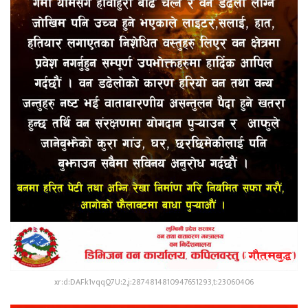
xr:d:DAFk1vqqQ7U:2,j:2874814810947651293,t:23060406