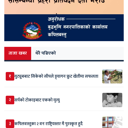
ताजा खबर
धेरै पढिएको
१
युट्युबबाट सिकेको सीपले ड्र्यागन फ्रुट खेतीमा सफलता
२
सर्पकाे टाेकाइबाट एकको मृत्यु
३
कपिलवस्तुका २ वन राष्ट्रियस्तर मै पुरस्कृत हुदै