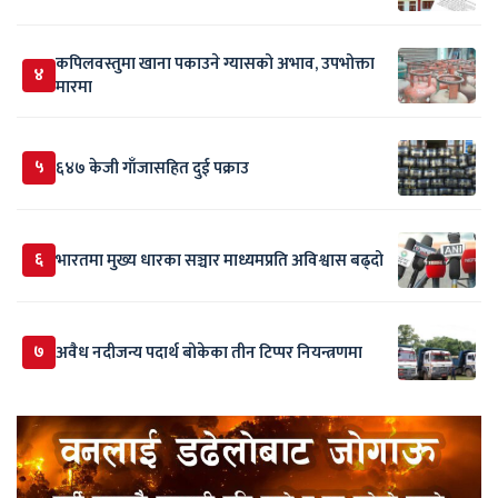
कपिलवस्तुमा खाना पकाउने ग्यासको अभाव, उपभोक्ता
४
मारमा
५
६४७ केजी गाँजासहित दुई पक्राउ
६
भारतमा मुख्य धारका सञ्चार माध्यमप्रति अविश्वास बढ्दो
७
अवैध नदीजन्य पदार्थ बोकेका तीन टिप्पर नियन्त्रणमा