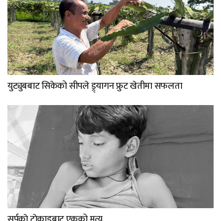
युट्युबबाट सिकेको सीपले ड्र्यागन फ्रुट खेतीमा सफलता
सर्पकाे टाेकाइबाट एकको मृत्यु