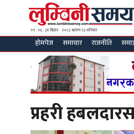
होमपेज
समाचार
राजनीति
समा
प्रहरी हबलदारस