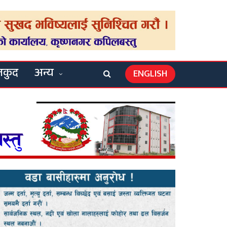
लकुद
अन्य
ENGLISH