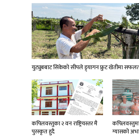
युट्युबबाट सिकेको सीपले ड्र्यागन फ्रुट खेतीमा सफल
कपिलवस्तुका २ वन राष्ट्रियस्तर मै
कपिलवस्तुम
पुरस्कृत हुदै
ग्यासको अभा