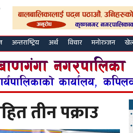
ज
अन्तराष्ट्रिय
अर्थ
विचार
मनोरञ्जन
खे
हित तीन पक्राउ