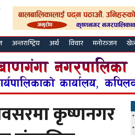
ज
अन्तराष्ट्रिय
अर्थ
विचार
मनोरञ्जन
खे
वसरमा कृष्णनगर