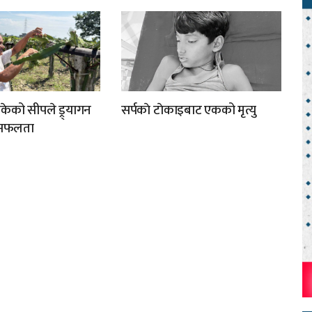
िकेको सीपले ड्र्यागन
सर्पकाे टाेकाइबाट एकको मृत्यु
ा सफलता