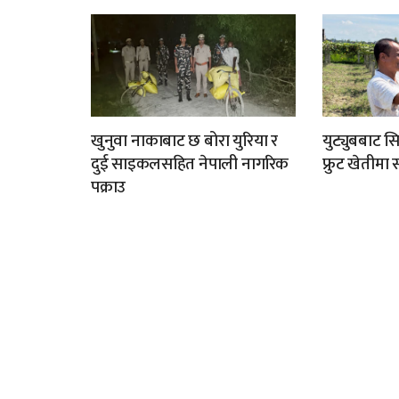
खुनुवा नाकाबाट छ बोरा युरिया र
युट्युबबाट स
दुई साइकलसहित नेपाली नागरिक
फ्रुट खेतीम
पक्राउ