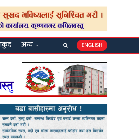
लकुद
अन्य
ENGLISH