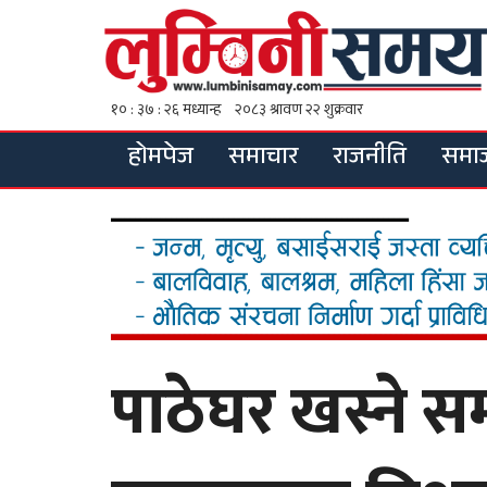
होमपेज
समाचार
राजनीति
समा
पाठेघर खस्ने स