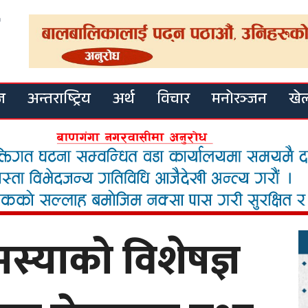
ज
अन्तराष्ट्रिय
अर्थ
विचार
मनोरञ्जन
खे
मस्याको विशेषज्ञ