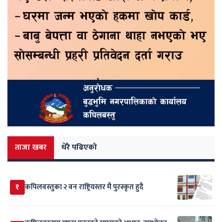
ताजा खबर
धेरै पढिएको
१
कपिलवस्तुका २ वन राष्ट्रियस्तर मै पुरस्कृत हुदै