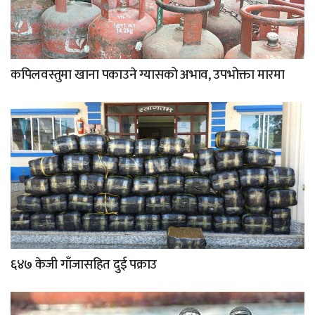
कपिलवस्तुमा खाना पकाउने ग्यासको अभाव, उपभोक्ता मारमा
६४७ केजी गाँजासहित दुई पक्राउ